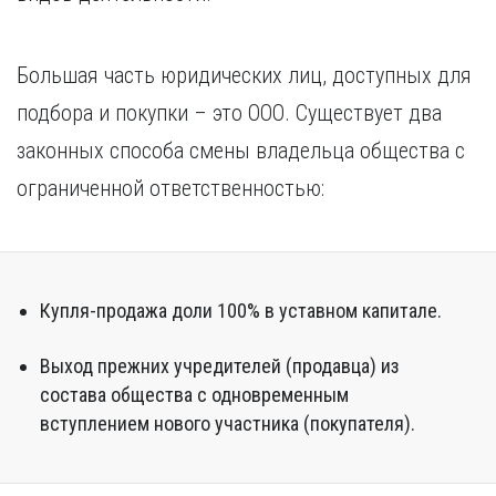
Курган
Х
Курск
Хабаровск
Большая часть юридических лиц, доступных для
Л
Ч
Липецк
подбора и покупки – это ООО. Существует два
Чебоксары
М
законных способа смены владельца общества с
Челябинск
Магнитогорск
Череповец
ограниченной ответственностью:
Махачкала
Чита
Мурманск
Я
Н
Ярославль
Набережные Челны
Купля-продажа доли 100% в уставном капитале.
Нижний Новгород
Нижний Тагил
Выход прежних учредителей (продавца) из
Новокузнецк
состава общества с одновременным
Новосибирск
вступлением нового участника (покупателя).