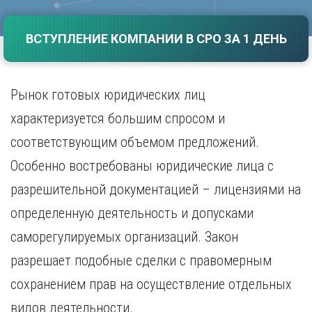
Саратов
Волгоград
Севастополь
Воронеж
ВСТУПЛЕНИЕ КОМПАНИИ В СРО ЗА 1 ДЕНЬ
Симферополь
Е
Смоленск
Екатеринбург
Сочи
Рынок готовых юридических лиц
Ставрополь
И
характеризуется большим спросом и
Т
Иваново
Ижевск
соответствующим объемом предложений.
Тамбов
Иркутск
Тверь
Особенно востребованы юридические лица с
Тольятти
К
разрешительной документацией – лицензиями на
Томск
Казань
Тула
определенную деятельность и допусками
Калининград
Тюмень
саморегулируемых организаций. Закон
Калуга
У
Кемерово
разрешает подобные сделки с правомерным
Киров
Улан-Удэ
сохранением прав на осуществление отдельных
Краснодар
Ульяновск
Красноярск
Уфа
видов деятельности.