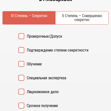
Курган
Х
Курск
Хабаровск
III Степень – Секретно
II Степень – Совершенно
Л
секретно
Ч
Липецк
Чебоксары
М
Челябинск
Проверочные/Допуск
Магнитогорск
Череповец
Махачкала
Чита
Подтверждение степени секретности
Мурманск
Я
Н
Ярославль
Обучение
Набережные Челны
Нижний Новгород
Специальная экспертиза
Нижний Тагил
Новокузнецк
Лицензионное дело
Новосибирск
Срочное получение