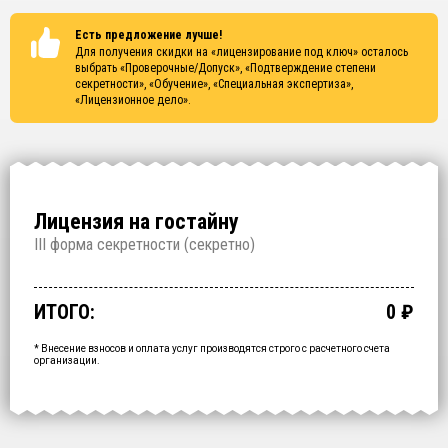
Есть предложение лучше!
Для получения скидки на «лицензирование под ключ» осталось
выбрать
«Проверочные/Допуск», «Подтверждение степени
секретности», «Обучение», «Специальная экспертиза»,
«Лицензионное дело»
.
Лицензия на гостайну
I
II форма секретности (
секретно
)
Проверочные/Допуск
Подтверждение степени секретности
Обучение
Специальная экспертиза
Лицензионное дело
Срочное получение
1 000 000
150 000
200 000
250 000
700 000
60 000
₽
₽
₽
₽
₽
₽
срок: 2.5 месяца
срок: 2 недели
срок: 2 недели
срок: 2 недели
срок: 2 месяца
ИТОГО:
0
₽
Промежуточный итог:
15000
₽
Ваша персональна скидка
-
15000
₽
* Внесение взносов и оплата услуг производятся строго с расчетного счета
организации.
ОФОРМИТЬ ЗА
1 ДЕНЬ