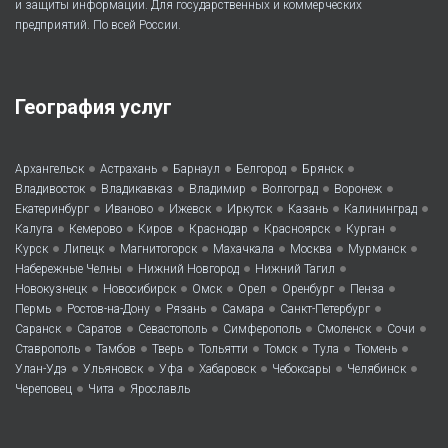
и защиты информации. Для государственных и коммерческих
предприятий. По всей России.
География услуг
•
•
•
•
•
Архангельск
Астрахань
Барнаул
Белгород
Брянск
•
•
•
•
•
Владивосток
Владикавказ
Владимир
Волгоград
Воронеж
•
•
•
•
•
•
Екатеринбург
Иваново
Ижевск
Иркутск
Казань
Калининград
•
•
•
•
•
•
Калуга
Кемерово
Киров
Краснодар
Красноярск
Курган
•
•
•
•
•
•
Курск
Липецк
Магнитогорск
Махачкала
Москва
Мурманск
•
•
•
Набережные Челны
Нижний Новгород
Нижний Тагил
•
•
•
•
•
•
Новокузнецк
Новосибирск
Омск
Орел
Оренбург
Пенза
•
•
•
•
•
Пермь
Ростов-на-Дону
Рязань
Самара
Санкт-Петербург
•
•
•
•
•
•
Саранск
Саратов
Севастополь
Симферополь
Смоленск
Сочи
•
•
•
•
•
•
•
Ставрополь
Тамбов
Тверь
Тольятти
Томск
Тула
Тюмень
•
•
•
•
•
•
Улан-Удэ
Ульяновск
Уфа
Хабаровск
Чебоксары
Челябинск
•
•
Череповец
Чита
Ярославль