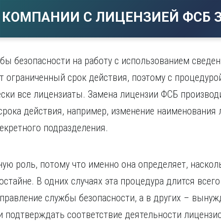
Магнитогорск
Сарато
ад
Махачкала
 КОМПАНИИ С ЛИЦЕНЗИЕЙ ФСБ З
Севаст
ж
Мурманск
Симфер
Н
Смолен
нбург
Набережные Челны
Сочи
бы безопасности на работу с использованием сведе
Нижний Новгород
Ставро
т ограниченный срок действия, поэтому с процедуро
Нижний Тагил
о
Новокузнецк
ески все лицензиаты. Замена лицензии ФСБ производ
Новосибирск
срока действия, например, изменение наименования 
кретного подразделения.
ую роль, потому что именно она определяет, наско
остайне. В одних случаях эта процедура длится всег
правление службы безопасности, а в других – выну
 и подтверждать соответствие деятельности лиценз