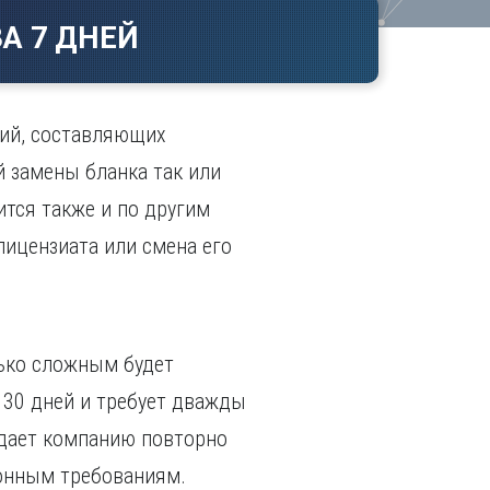
Ч
в
А 7 ДНЕЙ
ополь
Чебоксары
ополь
Челябинск
ск
Череповец
Чита
ний, составляющих
поль
Я
й замены бланка так или
Ярославль
ится также и по другим
лицензиата или смена его
лько сложным будет
о 30 дней и требует дважды
ждает компанию повторно
ионным требованиям.