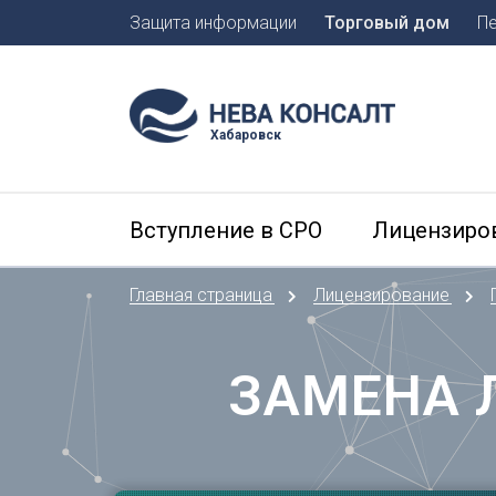
Защита информации
Торговый дом
П
Москва
Санкт-П
Хабаровск
А
Арханге
Вступление в СРО
Лицензиро
Астраха
Б
Главная страница
Лицензирование
Барнаул
Белгоро
Брянск
ЗАМЕНА 
В
Владиво
Владика
Владим