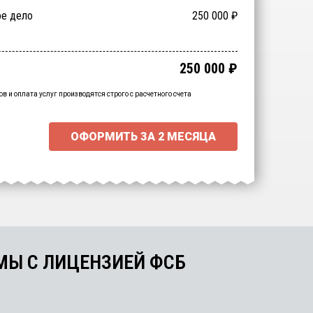
е/Допуск
ние степени секретности
 экспертиза
ое дело
1 000 000
150 000
200 000
250 000
60 000
₽
₽
₽
₽
₽
а
учение
700 000
₽
250 000
₽
чный итог:
15000
₽
нальна скидка
-
15000
₽
ов и оплата услуг производятся строго с расчетного счета
ОФОРМИТЬ ЗА
2 МЕСЯЦА
МЫ С ЛИЦЕНЗИЕЙ ФСБ