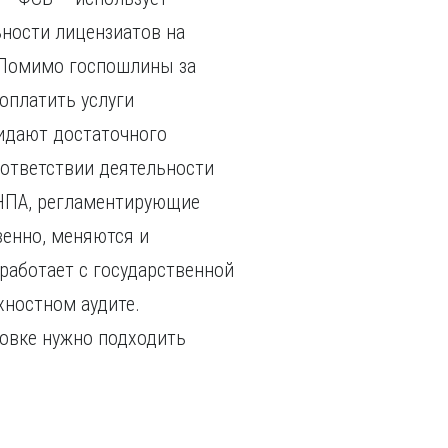
ности лицензиатов на
 Помимо госпошлины за
оплатить услуги
ридают достаточного
ответствии деятельности
и НПА, регламентирующие
венно, меняются и
 работает с государственной
хностном аудите.
товке нужно подходить