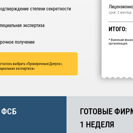
Проверочны
Подтвержде
Обучение
Специальная
Лицензионн
одтверждение степени секретности
срок: 2.5 месяц
срок: 2 недели
срок: 2 недели
срок: 2 недели
срок: 2 месяца
Срочное пол
пециальная экспертиза
ИТОГО:
Промежуто
Ваша персо
* Внесение взнос
рочное получение
организации.
осталось выбрать
«Проверочные/Допуск»,
ециальная экспертиза»
.
 ФСБ
ГОТОВЫЕ ФИР
1 НЕДЕЛЯ