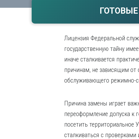
Волгогр
ГОТОВЫЕ
Вороне
Е
Екатери
Лицензия Федеральной служ
И
государственную тайну имее
Иванов
иначе сталкивается практич
Ижевск
причинам, не зависящим от 
Иркутск
обслуживающего режимно-се
Причина замены играет важн
переоформление допуска к г
посетить территориальное У
сталкиваться с проверками