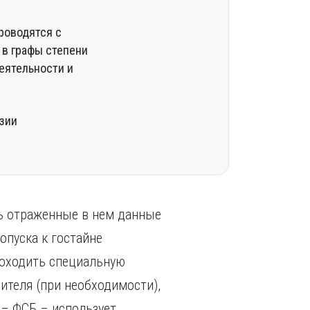
роводятся с
 в графы степени
еятельности и
зии
ть отраженные в нем данные
опуска к гостайне
роходить специальную
ителя (при необходимости),
 – ФСБ – использует