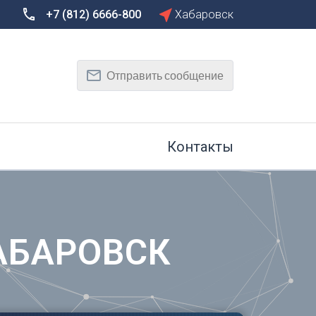
+7 (812) 6666-800
Хабаровск
Сбросить
Т
Отправить сообщение
Тамбов
Тверь
рг
Тольятти
Томск
Контакты
Тула
Тюмень
У
Улан-Удэ
на-Дону
Ульяновск
АБАРОВСК
Уфа
Х
Хабаровск
к