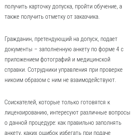
Курган
получить карточку допуска, пройти обучение, а
Х
Курск
также получить отметку от заказчика.
Хабаровск
Л
Ч
Липецк
Чебоксары
Гражданин, претендующий на допуск, подает
М
Челябинск
документы – заполненную анкету по форме 4 с
Магнитогорск
Череповец
Махачкала
Чита
приложением фотографий и медицинской
Мурманск
Я
справки. Сотрудники управления при проверке
Н
Ярославль
никоим образом с ним не взаимодействуют.
Набережные Челны
Нижний Новгород
Нижний Тагил
Соискателей, которые только готовятся к
Новокузнецк
лицензированию, интересуют различные вопросы
Новосибирск
о данной процедуре: как правильно заполнять
анкету, каких ошибок избегать при подаче