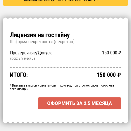
Лицензия на гостайну
I
II форма секретности (
секретно
)
Проверочные/Допуск
150 000
₽
срок: 2.5 месяца
Подтверждение степени секретности
Обучение
Специальная экспертиза
Лицензионное дело
Срочное получение
1 000 000
200 000
250 000
700 000
60 000
₽
₽
₽
₽
₽
срок: 2 недели
срок: 2 недели
срок: 2 недели
срок: 2 месяца
ИТОГО:
150 000
₽
Промежуточный итог:
15000
₽
Ваша персональна скидка
-
15000
₽
* Внесение взносов и оплата услуг производятся строго с расчетного счета
организации.
ОФОРМИТЬ ЗА
2.5 МЕСЯЦА