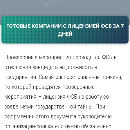
Саратов
Волгоград
Севастополь
Воронеж
Симферополь
Е
ГОТОВЫЕ КОМПАНИИ С ЛИЦЕНЗИЕЙ ФСБ ЗА 7
Смоленск
Екатеринбург
Сочи
ДНЕЙ
Ставрополь
И
Т
Иваново
Проверочные мероприятия проводятся ФСБ в
Ижевск
Тамбов
Иркутск
Тверь
отношении кандидата на должность в
Тольятти
К
предприятии. Самая распространенная причина,
Томск
Казань
по которой проводятся проверочные
Тула
Калининград
Тюмень
мероприятия – лицензия ФСБ на работу со
Калуга
У
Кемерово
сведениями государственной тайны. При
Киров
Улан-Удэ
оформлении этого документа руководителю
Краснодар
Ульяновск
организации-соискателя нужно обязательно
Красноярск
Уфа