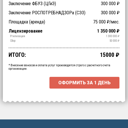
Заключение ФБУЗ (ЦГиЭ)
300 000
₽
Заключение РОСПОТРЕБНАДЗОРа (СЭЗ)
300 000
₽
Технические специалисты (обучение)
Отходы > 200
Спецтехника (аренда)
Оборудование (аренда)
Площадка (аренда)
75 000
₽/мес.
₽
₽
₽
₽
Срочное получение
1-4 классы отходов
Лицензирование
1 350 000
₽
₽
₽
Транспортирование
Обработка
Утилизация
1 300 000
₽
₽
₽
Обезвреживание
Размещение
Сбор
50 000
₽
₽
₽
ИТОГО:
15000
₽
Промежуточный итог:
15000
₽
Ваша персональна скидка
-
15000
₽
* Внесение взносов и оплата услуг производятся строго с расчетного счета
организации.
ОФОРМИТЬ ЗА
1 ДЕНЬ
Выберите интересующие вас пункты
для начала расчёта.