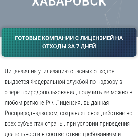
ХАБАРОВСК
Саратов
Волгоград
Севастополь
Воронеж
Симферополь
Е
Смоленск
Екатеринбург
Сочи
ГОТОВЫЕ КОМПАНИИ С ЛИЦЕНЗИЕЙ НА
Ставрополь
И
ОТХОДЫ ЗА 7 ДНЕЙ
Т
Иваново
Ижевск
Тамбов
Иркутск
Тверь
Лицензия на утилизацию опасных отходов
Тольятти
К
выдается Федеральной службой по надзору в
Томск
Казань
сфере природопользования, получить ее можно в
Тула
Калининград
Тюмень
любом регионе РФ. Лицензия, выданная
Калуга
У
Кемерово
Росприроднадзором, сохраняет свое действие во
Киров
Улан-Удэ
всех субъектах страны, при условии приведения
Краснодар
Ульяновск
деятельности в соответствие требованиям и
Красноярск
Уфа