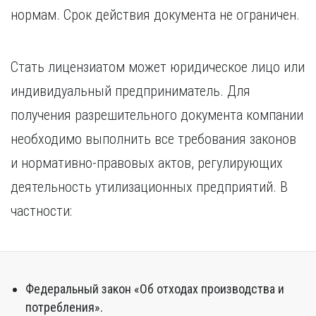
Курган
нормам. Срок действия документа не ограничен.
Х
Курск
Хабаровск
Л
Ч
Стать лицензиатом может юридическое лицо или
Липецк
Чебоксары
индивидуальный предприниматель. Для
М
Челябинск
получения разрешительного документа компании
Магнитогорск
Череповец
Махачкала
Чита
необходимо выполнить все требования законов
Мурманск
Я
и нормативно-правовых актов, регулирующих
Н
Ярославль
деятельность утилизационных предприятий. В
Набережные Челны
частности:
Нижний Новгород
Нижний Тагил
Новокузнецк
Новосибирск
Федеральный закон «Об отходах производства и
потребления».