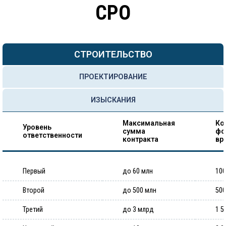
СРО
СТРОИТЕЛЬСТВО
ПРОЕКТИРОВАНИЕ
ИЗЫСКАНИЯ
Максимальная
Ко
Уровень
сумма
фо
ответственности
контракта
вр
Первый
до 60 млн
100
Второй
до 500 млн
500
Третий
до 3 млрд
1 5