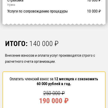
Предоставление специалистов НРС
Сертификат ISO 9001
Сертификат ISO 14001
Сертификат OHSAS 18001
Страховка
14 500
14 500
14 500
10 000
0
₽
₽
₽
₽
₽
0
ISO 9001
ISO 14001
OHSAS 18001
Нужна
₽ за человека
Услуги по сопровождению процедуры
10 000
₽
ИТОГО:
140 000
₽
Внесение взносов и оплата услуг производятся строго с
расчетного счета организации.
Оплатить членский взнос за
12 месяцев
и
сэкономить
60 000
рублей в год.
250 000
₽
190 000
₽