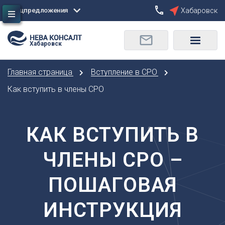
Спецпредложения
Хабаровск
Сбросить
Хабаровск
О
Москва
Санкт-Петербург
Омск
Главная страница
Вступление в СРО
Орел
А
Оренбург
Как вступить в члены СРО
Архангельск
П
Астрахань
Пенза
КАК ВСТУПИТЬ В
Б
Пермь
Барнаул
Р
ЧЛЕНЫ СРО –
Белгород
Ростов-на-Дону
Брянск
Рязань
ПОШАГОВАЯ
В
С
Владивосток
ИНСТРУКЦИЯ
Самара
Владикавказ
Саранск
Владимир