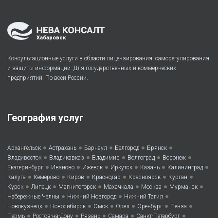
Хабаровск
Консультационные услуги в области лицензирования, саморегулирования
и защиты информации. Для государственных и коммерческих
предприятий. По всей России.
География услуг
•
•
•
•
•
Архангельск
Астрахань
Барнаул
Белгород
Брянск
•
•
•
•
•
Владивосток
Владикавказ
Владимир
Волгоград
Воронеж
•
•
•
•
•
•
Екатеринбург
Иваново
Ижевск
Иркутск
Казань
Калининград
•
•
•
•
•
•
Калуга
Кемерово
Киров
Краснодар
Красноярск
Курган
•
•
•
•
•
•
Курск
Липецк
Магнитогорск
Махачкала
Москва
Мурманск
•
•
•
Набережные Челны
Нижний Новгород
Нижний Тагил
•
•
•
•
•
•
Новокузнецк
Новосибирск
Омск
Орел
Оренбург
Пенза
•
•
•
•
•
Пермь
Ростов-на-Дону
Рязань
Самара
Санкт-Петербург