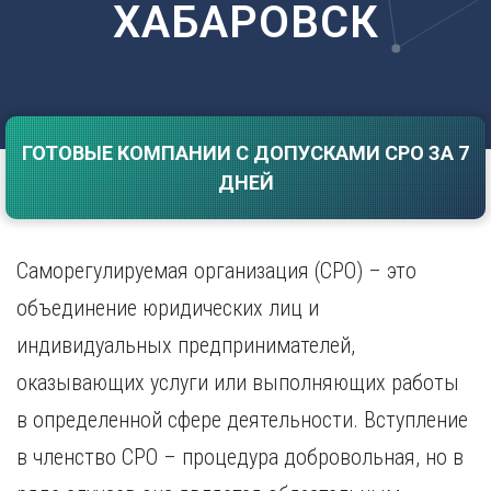
ХАБАРОВСК
Саратов
Волгоград
Севастополь
Воронеж
Симферополь
Е
Смоленск
Екатеринбург
Сочи
Ставрополь
ГОТОВЫЕ КОМПАНИИ С ДОПУСКАМИ СРО ЗА 7
И
ДНЕЙ
Т
Иваново
Ижевск
Тамбов
Иркутск
Тверь
Саморегулируемая организация (СРО) – это
Тольятти
К
Томск
объединение юридических лиц и
Казань
Тула
индивидуальных предпринимателей,
Калининград
Тюмень
Калуга
оказывающих услуги или выполняющих работы
У
Кемерово
в определенной сфере деятельности. Вступление
Киров
Улан-Удэ
Краснодар
Ульяновск
в членство СРО – процедура добровольная, но в
Красноярск
Уфа