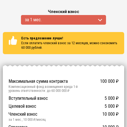
Членский взнос
за 1 мес.
Есть предложение лучше!
Если оплатить членский взнос за 12 месяцев, можно сэкономить
60 000
рублей.
Сертификаты
ISO 9001
ISO 14001
OHSAS 18001
Максимальная сумма контракта
100 000
₽
Компенсационный фонд возмещения вреда
1
-й
уровень ответственности:
до 60 000 000 ₽
Участие в гос. тендерах и аукционах
Вступительный взнос
5 000
0
₽
₽
Компенсационный фонд договорных обязательств
0
-
Целевой взнос
5 000
₽
й уровень ответственности:
Не требуется
Членский взнос
10 000
₽
за 1 мес.
,
10 000
₽/месяц