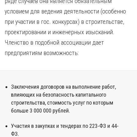
ряде случаев она является обязательным
Курган
Х
Курск
условием для ведения деятельности (особенно
Хабаровск
Л
при участии в гос. конкурсах) в строительстве,
Ч
Липецк
проектировании и инженерных изысканий.
Чебоксары
М
Членство в подобной ассоциации дает
Челябинск
Магнитогорск
Череповец
предприятиям возможность:
Махачкала
Чита
Мурманск
Я
Н
Ярославль
Набережные Челны
Заключения договоров на выполнение работ,
Нижний Новгород
влияющих на безопасность капитального
Нижний Тагил
строительства, стоимость услуг по которым
Новокузнецк
больше 3 000 000 рублей.
Новосибирск
Участия в закупках и тендерах по 223-ФЗ и 44-
ФЗ.