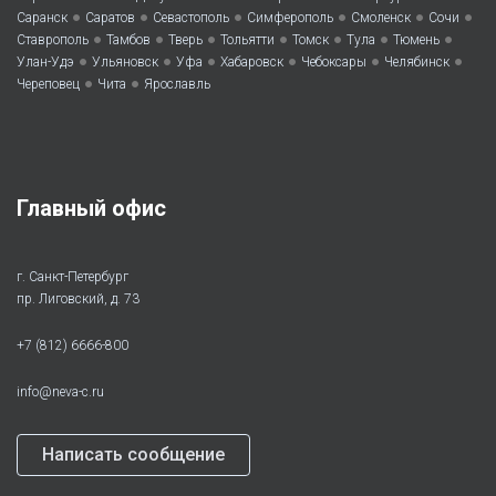
•
•
•
•
•
•
Саранск
Саратов
Севастополь
Симферополь
Смоленск
Сочи
•
•
•
•
•
•
•
Ставрополь
Тамбов
Тверь
Тольятти
Томск
Тула
Тюмень
•
•
•
•
•
•
Улан-Удэ
Ульяновск
Уфа
Хабаровск
Чебоксары
Челябинск
•
•
Череповец
Чита
Ярославль
Главный офис
г. Санкт-Петербург
пр. Лиговский, д. 73
+7 (812) 6666-800
info@neva-c.ru
Написать сообщение