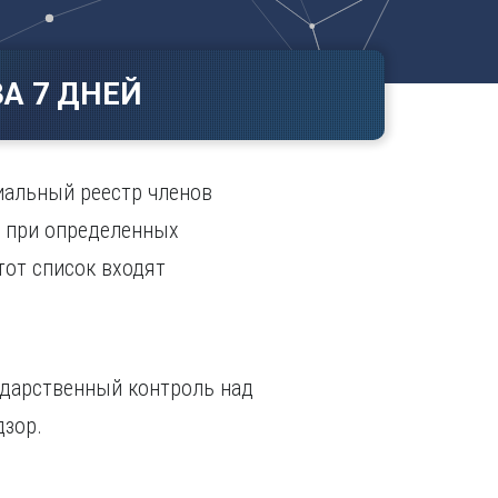
Ч
в
ополь
Чебоксары
ополь
Челябинск
А 7 ДНЕЙ
ск
Череповец
Чита
поль
Я
иальный реестр членов
Ярославль
, при определенных
тот список входят
ударственный контроль над
дзор.