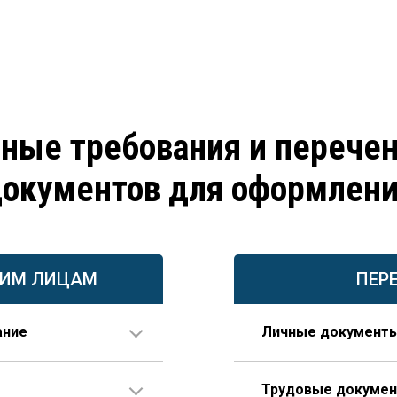
ные требования и перече
окументов для оформлен
КИМ ЛИЦАМ
ПЕР
ание
Личные документ
или проектирования.
Паспорт.
Трудовые докуме
В случае, если фамил