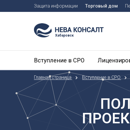
Защита информации
Торговый дом
П
Москва
Санкт-П
Хабаровск
А
Арханге
Вступление в СРО
Лицензиро
Астраха
Б
Главная страница
Вступление в СРО
Барнаул
Белгоро
Брянск
ПОЛ
В
ПРОЕК
Владиво
Владика
Владим