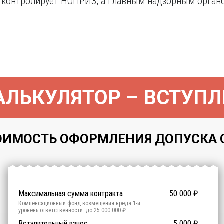
контролирует НОПРИЗ, а главным надзорным органом
ЛЬКУЛЯТОР – ВСТУПЛ
ОИМОСТЬ ОФОРМЛЕНИЯ ДОПУСКА СР
Максимальная сумма контракта
50 000
₽
Компенсационный фонд возмещения вреда
1
-й
уровень ответственности:
до 25 000 000 ₽
Участие в гос. тендерах и аукционах
Вступительный взнос
5 000
0
₽
₽