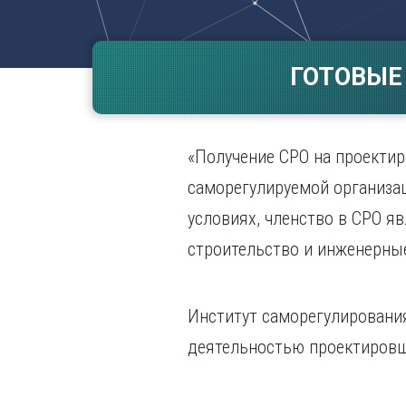
Волгогр
Вороне
ГОТОВЫЕ
Е
Екатери
И
«Получение СРО на проектир
Иванов
Ижевск
саморегулируемой организац
Иркутск
условиях, членство в СРО я
строительство и инженерны
Институт саморегулирования
деятельностью проектировщи