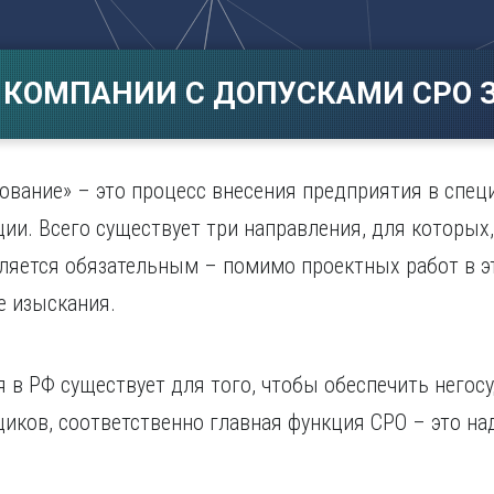
Магнитогорск
Сарато
ад
Махачкала
Севаст
ж
Мурманск
Симфер
 КОМПАНИИ С ДОПУСКАМИ СРО З
Н
Смолен
нбург
Набережные Челны
Сочи
Нижний Новгород
Ставро
Нижний Тагил
ование» – это процесс внесения предприятия в спец
о
Новокузнецк
ии. Всего существует три направления, для которых
Новосибирск
вляется обязательным – помимо проектных работ в э
е изыскания.
 в РФ существует для того, чтобы обеспечить негос
ков, соответственно главная функция СРО – это на