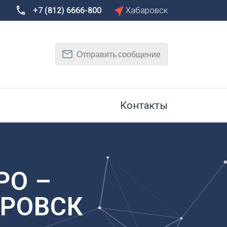
+7 (812) 6666-800
Хабаровск
Сбросить
Т
Отправить сообщение
Тамбов
Тверь
рг
Тольятти
Томск
Контакты
Тула
Тюмень
У
Улан-Удэ
на-Дону
Ульяновск
РО –
Уфа
АРОВСК
Х
Хабаровск
к