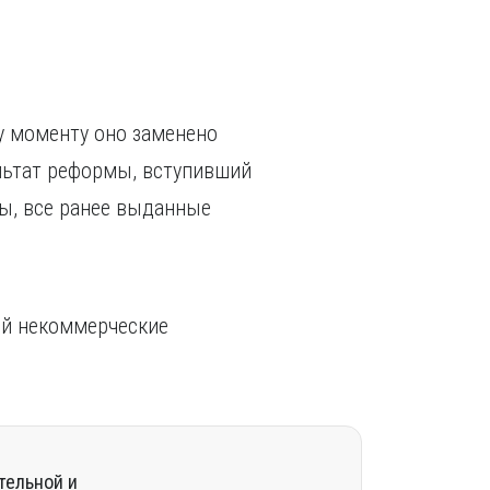
у моменту оно заменено
ультат реформы, вступивший
ты, все ранее выданные
ой некоммерческие
тельной и