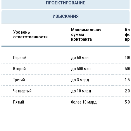
ПРОЕКТИРОВАНИЕ
ИЗЫСКАНИЯ
Максимальная
Ко
Уровень
сумма
фо
ответственности
контракта
вр
Первый
до 60 млн
100
Второй
до 500 млн
500
Третий
до 3 млрд
1 5
Четвертый
до 10 млрд
2 0
Пятый
более 10 млрд
5 0