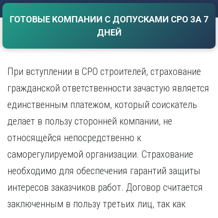
Саратов
Волгоград
ГОТОВЫЕ КОМПАНИИ С ДОПУСКАМИ СРО ЗА 7
Севастополь
Воронеж
ДНЕЙ
Симферополь
Е
Смоленск
Екатеринбург
Сочи
Ставрополь
При вступлении в СРО строителей, страхование
И
Т
Иваново
гражданской ответственности зачастую является
Ижевск
Тамбов
единственным платежом, который соискатель
Иркутск
Тверь
делает в пользу сторонней компании, не
Тольятти
К
Томск
относящейся непосредственно к
Казань
Тула
Калининград
саморегулируемой организации. Страхование
Тюмень
Калуга
необходимо для обеспечения гарантий защиты
У
Кемерово
интересов заказчиков работ. Договор считается
Киров
Улан-Удэ
Краснодар
Ульяновск
заключенным в пользу третьих лиц, так как
Красноярск
Уфа