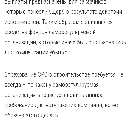
выплаты предназначены для заказчиков,
Курган
Х
Курск
которые понесли ущерб в результате действий
Хабаровск
Л
исполнителей. Таким образом защищаются
Ч
Липецк
средства фондов саморегулируемой
Чебоксары
М
организации, которые иначе бы использовались
Челябинск
Магнитогорск
Череповец
для компенсации убытков.
Махачкала
Чита
Мурманск
Я
Н
Страхование СРО в строительстве требуется не
Ярославль
Набережные Челны
всегда – по закону саморегулируемая
Нижний Новгород
организация вправе установить данное
Нижний Тагил
требование для вступающих компаний, но не
Новокузнецк
Новосибирск
обязана этого делать.