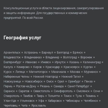
Консультационные услуги в области лицензирования, саморегулирования
и защиты информации. Для государственных и коммерческих
предприятий. По всей России.
География услуг
•
•
•
•
•
Архангельск
Астрахань
Барнаул
Белгород
Брянск
•
•
•
•
•
Владивосток
Владикавказ
Владимир
Волгоград
Воронеж
•
•
•
•
•
•
Екатеринбург
Иваново
Ижевск
Иркутск
Казань
Калининград
•
•
•
•
•
•
Калуга
Кемерово
Киров
Краснодар
Красноярск
Курган
•
•
•
•
•
•
Курск
Липецк
Магнитогорск
Махачкала
Москва
Мурманск
•
•
•
Набережные Челны
Нижний Новгород
Нижний Тагил
•
•
•
•
•
•
Новокузнецк
Новосибирск
Омск
Орел
Оренбург
Пенза
•
•
•
•
•
Пермь
Ростов-на-Дону
Рязань
Самара
Санкт-Петербург
•
•
•
•
•
•
Саранск
Саратов
Севастополь
Симферополь
Смоленск
Сочи
•
•
•
•
•
•
•
Ставрополь
Тамбов
Тверь
Тольятти
Томск
Тула
Тюмень
•
•
•
•
•
•
Улан-Удэ
Ульяновск
Уфа
Хабаровск
Чебоксары
Челябинск
•
•
Череповец
Чита
Ярославль