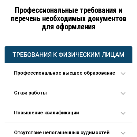
Профессиональные требования и
перечень необходимых документов
для оформления
ТРЕБОВАНИЯ К ФИЗИЧЕСКИМ ЛИЦАМ
Профессиональное высшее образование
По направлению строительства, изысканий или
Стаж работы
проектирования.
В организации соответствующего профиля – 10 лет
Повышение квалификации
или больше, 3 года из которых – на руководящей
должности.
Пройденное гражданином по меньшей мере один
Опыт работы по специальности – не менее 10 лет,
Отсутствие непогашенных судимостей
раз в течение последних пяти лет.
которые отсчитываются только после получения диплома