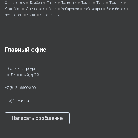
•
•
•
•
•
•
•
Ставрополь
Тамбов
Тверь
Тольятти
Томск
Тула
Тюмень
•
•
•
•
•
•
Улан-Удэ
Ульяновск
Уфа
Хабаровск
Чебоксары
Челябинск
•
•
Череповец
Чита
Ярославль
Главный офис
г. Санкт-Петербург
пр. Лиговский, д. 73
+7 (812) 6666-800
info@neva-c.ru
Написать сообщение