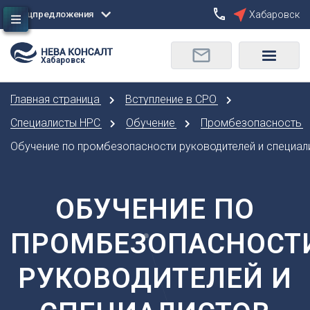
Спецпредложения
Хабаровск
Сбросить
Хабаровск
О
Москва
Санкт-Петербург
Омск
Главная страница
Вступление в СРО
Орел
А
Оренбург
Специалисты НРС
Обучение
Промбезопасность
Архангельск
П
Обучение по промбезопасности руководителей и специал
Астрахань
Пенза
Б
Пермь
Барнаул
ОБУЧЕНИЕ ПО
Р
Белгород
Ростов-на-Дону
Брянск
ПРОМБЕЗОПАСНОСТ
Рязань
В
С
РУКОВОДИТЕЛЕЙ И
Владивосток
Самара
Владикавказ
Саранск
Владимир