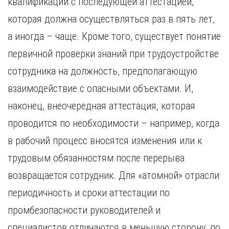
квалификации с последующей аттестацией,
Курган
Х
Курск
которая должна осуществляться раз в пять лет,
Хабаровск
Л
а иногда – чаще. Кроме того, существует понятие
Ч
Липецк
первичной проверки знаний при трудоустройстве
Чебоксары
М
сотрудника на должность, предполагающую
Челябинск
Магнитогорск
Череповец
взаимодействие с опасными объектами. И,
Махачкала
Чита
наконец, внеочередная аттестация, которая
Мурманск
Я
проводится по необходимости – например, когда
Н
Ярославль
в рабочий процесс вносятся изменения или к
Набережные Челны
Нижний Новгород
трудовым обязанностям после перерыва
Нижний Тагил
возвращается сотрудник. Для «атомной» отрасли
Новокузнецк
Новосибирск
периодичность и сроки аттестации по
промбезопасности руководителей и
специалистов отличаются в меньшую сторону, по