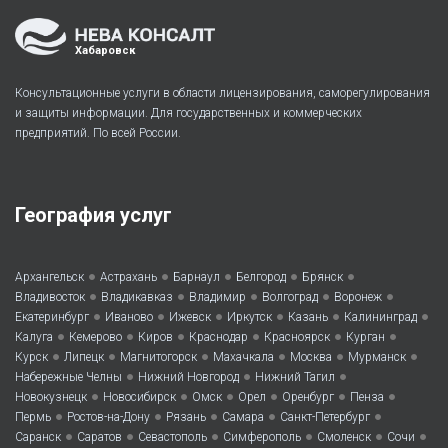
Хабаровск
Консультационные услуги в области лицензирования, саморегулирования
и защиты информации. Для государственных и коммерческих
предприятий. По всей России.
География услуг
•
•
•
•
•
Архангельск
Астрахань
Барнаул
Белгород
Брянск
•
•
•
•
•
Владивосток
Владикавказ
Владимир
Волгоград
Воронеж
•
•
•
•
•
•
Екатеринбург
Иваново
Ижевск
Иркутск
Казань
Калининград
•
•
•
•
•
•
Калуга
Кемерово
Киров
Краснодар
Красноярск
Курган
•
•
•
•
•
•
Курск
Липецк
Магнитогорск
Махачкала
Москва
Мурманск
•
•
•
Набережные Челны
Нижний Новгород
Нижний Тагил
•
•
•
•
•
•
Новокузнецк
Новосибирск
Омск
Орел
Оренбург
Пенза
•
•
•
•
•
Пермь
Ростов-на-Дону
Рязань
Самара
Санкт-Петербург
•
•
•
•
•
•
Саранск
Саратов
Севастополь
Симферополь
Смоленск
Сочи