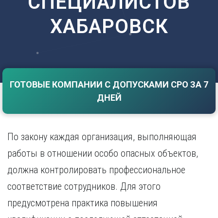
СПЕЦИАЛИСТОВ
Саратов
Волгоград
ХАБАРОВСК
Севастополь
Воронеж
Симферополь
Е
Смоленск
Екатеринбург
Сочи
Ставрополь
И
Т
ГОТОВЫЕ КОМПАНИИ С ДОПУСКАМИ СРО ЗА 7
Иваново
ДНЕЙ
Ижевск
Тамбов
Иркутск
Тверь
Тольятти
К
Томск
По закону каждая организация, выполняющая
Казань
Тула
работы в отношении особо опасных объектов,
Калининград
Тюмень
Калуга
должна контролировать профессиональное
У
Кемерово
соответствие сотрудников. Для этого
Киров
Улан-Удэ
Краснодар
Ульяновск
предусмотрена практика повышения
Красноярск
Уфа