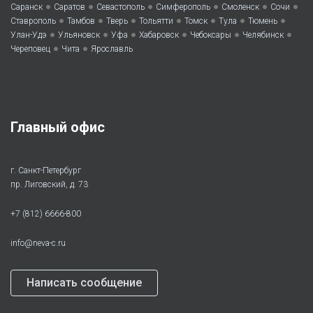
•
•
•
•
•
•
Саранск
Саратов
Севастополь
Симферополь
Смоленск
Сочи
•
•
•
•
•
•
•
Ставрополь
Тамбов
Тверь
Тольятти
Томск
Тула
Тюмень
•
•
•
•
•
•
Улан-Удэ
Ульяновск
Уфа
Хабаровск
Чебоксары
Челябинск
•
•
Череповец
Чита
Ярославль
Главный офис
г. Санкт-Петербург
пр. Лиговский, д. 73
+7 (812) 6666-800
info@neva-c.ru
Написать сообщение