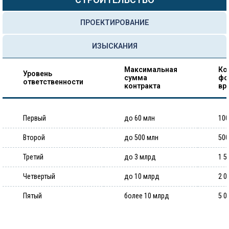
ПРОЕКТИРОВАНИЕ
ИЗЫСКАНИЯ
Максимальная
Ко
Уровень
сумма
фо
ответственности
контракта
вр
Первый
до 60 млн
100
Второй
до 500 млн
500
Третий
до 3 млрд
1 5
Четвертый
до 10 млрд
2 0
Пятый
более 10 млрд
5 0