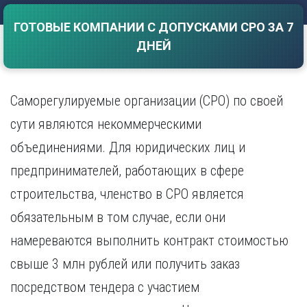
Саратов
Волгоград
ГОТОВЫЕ КОМПАНИИ С ДОПУСКАМИ СРО ЗА 7
Севастополь
Воронеж
ДНЕЙ
Симферополь
Е
Смоленск
Екатеринбург
Сочи
Ставрополь
Саморегулируемые организации (СРО) по своей
И
Т
Иваново
сути являются некоммерческими
Ижевск
Тамбов
объединениями. Для юридических лиц и
Иркутск
Тверь
предпринимателей, работающих в сфере
Тольятти
К
Томск
строительства, членство в СРО является
Казань
Тула
Калининград
обязательным в том случае, если они
Тюмень
Калуга
намереваются выполнить контракт стоимостью
У
Кемерово
свыше 3 млн рублей или получить заказ
Киров
Улан-Удэ
Краснодар
Ульяновск
посредством тендера с участием
Красноярск
Уфа