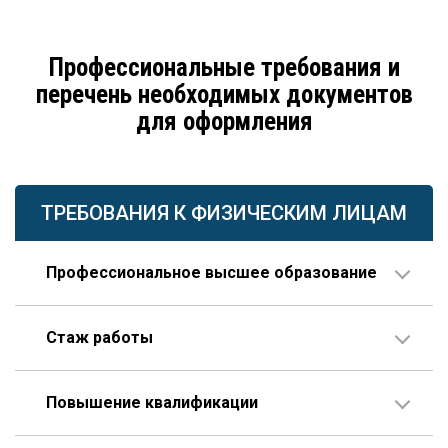
Профессиональные требования и
перечень необходимых документов
для оформления
ТРЕБОВАНИЯ К ФИЗИЧЕСКИМ ЛИЦАМ
Профессиональное высшее образование
По направлению строительства, изысканий или
Стаж работы
проектирования.
В организации соответствующего профиля – 10 лет
Повышение квалификации
или больше, 3 года из которых – на руководящей
должности.
Пройденное гражданином по меньшей мере один