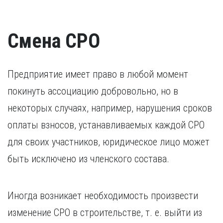
свидетельства о признании иностранного образования.
наказания.
Разрешение на работу (если кандидат –
Удостоверение о повышении квалификации.
иностранный гражданин).
Удостоверение, подтверждающее факт повышения
Смена СРО
квалификации в течение последних пяти лет. В случае,
если повышение квалификации проходило за пределами
России, требуется копия свидетельства о признании
иностранного образования.
Предприятие имеет право в любой момент
покинуть ассоциацию добровольно, но в
некоторых случаях, например, нарушения сроков
оплаты взносов, устанавливаемых каждой СРО
для своих участников, юридическое лицо может
быть исключено из членского состава.
Иногда возникает необходимость произвести
изменение СРО в строительстве, т. е. выйти из