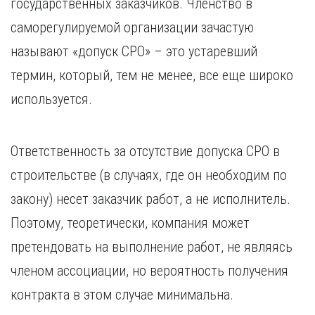
государственных заказчиков. Членство в
Курган
Х
Курск
саморегулируемой организации зачастую
Хабаровск
Л
называют «допуск СРО» – это устаревший
Ч
Липецк
термин, который, тем не менее, все еще широко
Чебоксары
М
используется.
Челябинск
Магнитогорск
Череповец
Махачкала
Чита
Мурманск
Ответственность за отсутствие допуска СРО в
Я
Н
строительстве (в случаях, где он необходим по
Ярославль
Набережные Челны
закону) несет заказчик работ, а не исполнитель.
Нижний Новгород
Поэтому, теоретически, компания может
Нижний Тагил
претендовать на выполнение работ, не являясь
Новокузнецк
Новосибирск
членом ассоциации, но вероятность получения
контракта в этом случае минимальна.