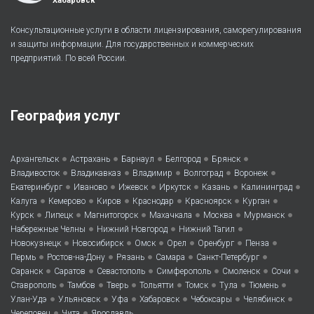
Хабаровск
Консультационные услуги в области лицензирования, саморегулирования
и защиты информации. Для государственных и коммерческих
предприятий. По всей России.
География услуг
•
•
•
•
•
Архангельск
Астрахань
Барнаул
Белгород
Брянск
•
•
•
•
•
Владивосток
Владикавказ
Владимир
Волгоград
Воронеж
•
•
•
•
•
•
Екатеринбург
Иваново
Ижевск
Иркутск
Казань
Калининград
•
•
•
•
•
•
Калуга
Кемерово
Киров
Краснодар
Красноярск
Курган
•
•
•
•
•
•
Курск
Липецк
Магнитогорск
Махачкала
Москва
Мурманск
•
•
•
Набережные Челны
Нижний Новгород
Нижний Тагил
•
•
•
•
•
•
Новокузнецк
Новосибирск
Омск
Орел
Оренбург
Пенза
•
•
•
•
•
Пермь
Ростов-на-Дону
Рязань
Самара
Санкт-Петербург
•
•
•
•
•
•
Саранск
Саратов
Севастополь
Симферополь
Смоленск
Сочи
•
•
•
•
•
•
•
Ставрополь
Тамбов
Тверь
Тольятти
Томск
Тула
Тюмень
•
•
•
•
•
•
Улан-Удэ
Ульяновск
Уфа
Хабаровск
Чебоксары
Челябинск
•
•
Череповец
Чита
Ярославль