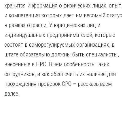
Курган
хранится информация о физических лицах, опыт
Х
Курск
и компетенция которых дает им весомый статус
Хабаровск
Л
в рамках отрасли. У юридических лиц и
Ч
Липецк
Чебоксары
индивидуальных предпринимателей, которые
М
Челябинск
состоят в саморегулируемых организациях, в
Магнитогорск
Череповец
штате обязательно должны быть специалисты,
Махачкала
Чита
Мурманск
внесенные в НРС. В чем особенность таких
Я
Н
сотрудников, и как обеспечить их наличие для
Ярославль
Набережные Челны
прохождения проверок СРО – рассказываем
Нижний Новгород
далее.
Нижний Тагил
Новокузнецк
Новосибирск