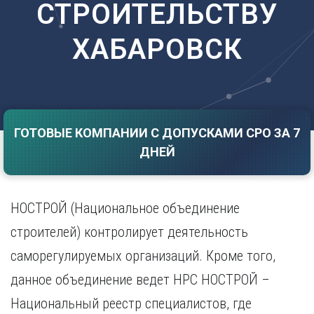
СТРОИТЕЛЬСТВУ
Саратов
Волгоград
Севастополь
Воронеж
ХАБАРОВСК
Симферополь
Е
Смоленск
Екатеринбург
Сочи
Ставрополь
И
Т
Иваново
ГОТОВЫЕ КОМПАНИИ С ДОПУСКАМИ СРО ЗА 7
Ижевск
Тамбов
ДНЕЙ
Иркутск
Тверь
Тольятти
К
Томск
Казань
НОСТРОЙ (Национальное объединение
Тула
Калининград
Тюмень
строителей) контролирует деятельность
Калуга
У
Кемерово
саморегулируемых организаций. Кроме того,
Киров
Улан-Удэ
данное объединение ведет НРС НОСТРОЙ –
Краснодар
Ульяновск
Национальный реестр специалистов, где
Красноярск
Уфа