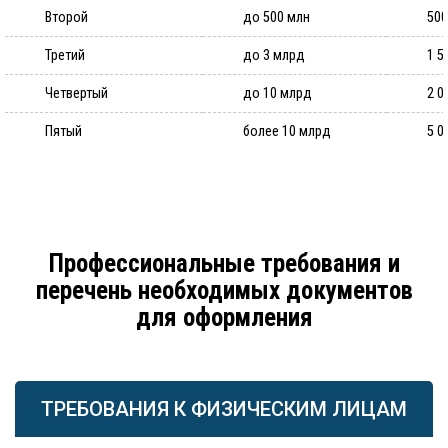
Второй
до 500 млн
500
Третий
до 3 млрд
1 5
Четвертый
до 10 млрд
2 0
Пятый
более 10 млрд
5 0
Профессиональные требования и
перечень необходимых документов
для оформления
ТРЕБОВАНИЯ К ФИЗИЧЕСКИМ ЛИЦАМ