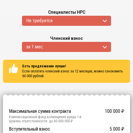
Специалисты НРС
Не требуется
Членский взнос
за 1 мес.
Есть предложение лучше!
Если оплатить членский взнос за 12 месяцев, можно сэкономить
60 000
рублей.
Сертификаты
ISO 9001
ISO 14001
OHSAS 18001
Максимальная сумма контракта
100 000
₽
Компенсационный фонд возмещения вреда
1
-й
уровень ответственности:
до 60 000 000 ₽
Участие в гос. тендерах и аукционах
Вступительный взнос
5 000
0
₽
₽