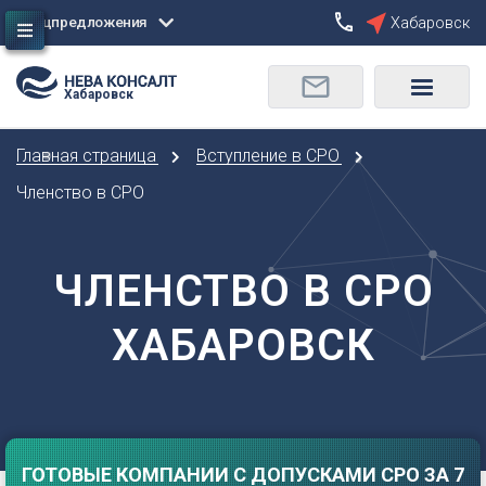
Спецпредложения
Хабаровск
Сбросить
Хабаровск
О
Москва
Санкт-Петербург
Омск
Главная страница
Вступление в СРО
Орел
А
Оренбург
Членство в СРО
Архангельск
П
Астрахань
Пенза
ЧЛЕНСТВО В СРО
Б
Пермь
Барнаул
Р
ХАБАРОВСК
Белгород
Ростов-на-Дону
Брянск
Рязань
В
С
Владивосток
Самара
Владикавказ
ГОТОВЫЕ КОМПАНИИ С ДОПУСКАМИ СРО ЗА 7
Саранск
Владимир