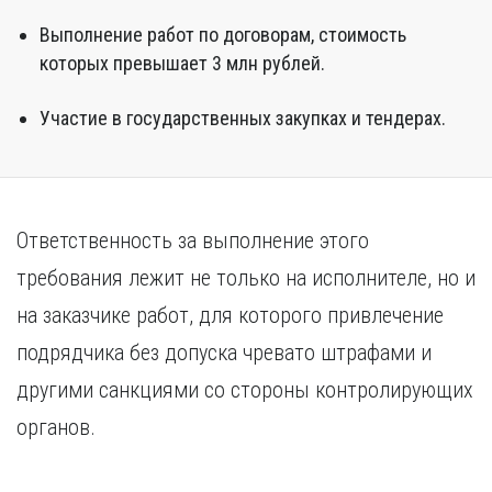
Курган
Х
Выполнение работ по договорам, стоимость
Курск
Хабаровск
которых превышает 3 млн рублей.
Л
Ч
Липецк
Участие в государственных закупках и тендерах.
Чебоксары
М
Челябинск
Магнитогорск
Череповец
Махачкала
Чита
Мурманск
Ответственность за выполнение этого
Я
Н
требования лежит не только на исполнителе, но и
Ярославль
Набережные Челны
на заказчике работ, для которого привлечение
Нижний Новгород
подрядчика без допуска чревато штрафами и
Нижний Тагил
Новокузнецк
другими санкциями со стороны контролирующих
Новосибирск
органов.