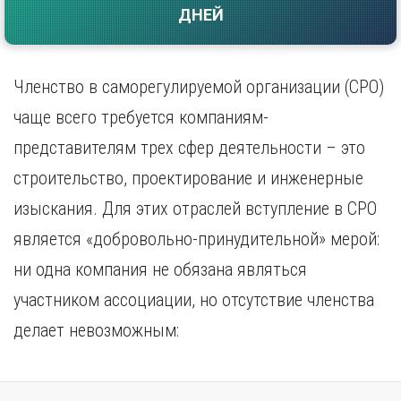
ДНЕЙ
Саратов
Волгоград
Севастополь
Воронеж
Симферополь
Е
Смоленск
Членство в саморегулируемой организации (СРО)
Екатеринбург
Сочи
чаще всего требуется компаниям-
Ставрополь
И
представителям трех сфер деятельности – это
Т
Иваново
строительство, проектирование и инженерные
Ижевск
Тамбов
Иркутск
Тверь
изыскания. Для этих отраслей вступление в СРО
Тольятти
К
является «добровольно-принудительной» мерой:
Томск
Казань
ни одна компания не обязана являться
Тула
Калининград
Тюмень
участником ассоциации, но отсутствие членства
Калуга
У
Кемерово
делает невозможным:
Киров
Улан-Удэ
Краснодар
Ульяновск
Красноярск
Уфа