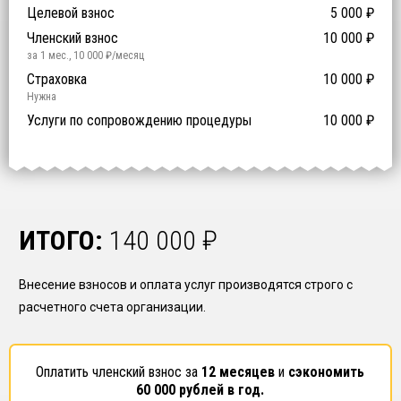
Компенсационный фонд договорных обязательств
0
-
Целевой взнос
5 000
₽
й уровень ответственности:
Не требуется
Членский взнос
10 000
₽
за 1 мес.
,
10 000
₽/месяц
Предоставление специалистов НРС
Сертификат ISO 9001
Сертификат ISO 14001
Сертификат OHSAS 18001
Страховка
14 500
14 500
14 500
10 000
0
₽
₽
₽
₽
₽
0
ISO 9001
ISO 14001
OHSAS 18001
Нужна
₽ за человека
Услуги по сопровождению процедуры
10 000
₽
ИТОГО:
140 000
₽
Внесение взносов и оплата услуг производятся строго с
расчетного счета организации.
Оплатить членский взнос за
12 месяцев
и
сэкономить
60 000
рублей в год.