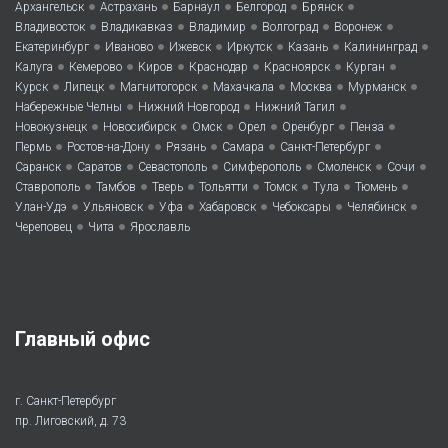
•
•
•
•
•
Архангельск
Астрахань
Барнаул
Белгород
Брянск
•
•
•
•
•
Владивосток
Владикавказ
Владимир
Волгоград
Воронеж
•
•
•
•
•
•
Екатеринбург
Иваново
Ижевск
Иркутск
Казань
Калининград
•
•
•
•
•
•
Калуга
Кемерово
Киров
Краснодар
Красноярск
Курган
•
•
•
•
•
•
Курск
Липецк
Магнитогорск
Махачкала
Москва
Мурманск
•
•
•
Набережные Челны
Нижний Новгород
Нижний Тагил
•
•
•
•
•
•
Новокузнецк
Новосибирск
Омск
Орел
Оренбург
Пенза
•
•
•
•
•
Пермь
Ростов-на-Дону
Рязань
Самара
Санкт-Петербург
•
•
•
•
•
•
Саранск
Саратов
Севастополь
Симферополь
Смоленск
Сочи
•
•
•
•
•
•
•
Ставрополь
Тамбов
Тверь
Тольятти
Томск
Тула
Тюмень
•
•
•
•
•
•
Улан-Удэ
Ульяновск
Уфа
Хабаровск
Чебоксары
Челябинск
•
•
Череповец
Чита
Ярославль
Главный офис
г. Санкт-Петербург
пр. Лиговский, д. 73