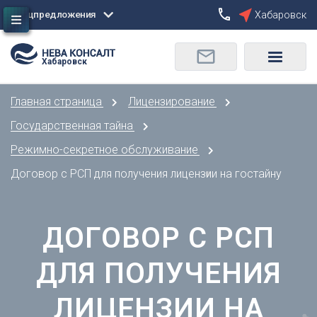
Спецпредложения
Хабаровск
Сбросить
Хабаровск
О
Москва
Санкт-Петербург
Омск
Главная страница
Лицензирование
Орел
А
Оренбург
Государственная тайна
Архангельск
П
Режимно-секретное обслуживание
Астрахань
Пенза
Договор с РСП для получения лицензии на гостайну
Б
Пермь
Барнаул
Р
Белгород
ДОГОВОР С РСП
Ростов-на-Дону
Брянск
Рязань
В
ДЛЯ ПОЛУЧЕНИЯ
С
Владивосток
Самара
Владикавказ
ЛИЦЕНЗИИ НА
Саранск
Владимир