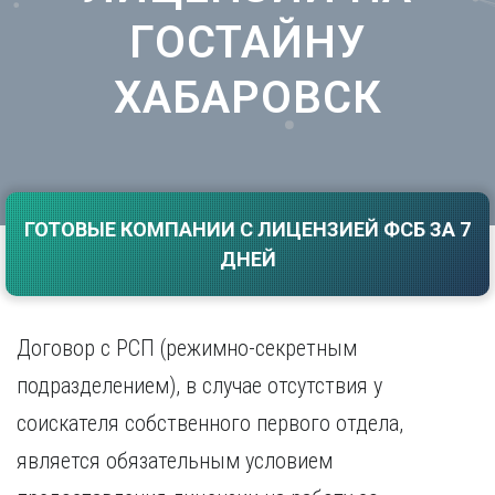
Саратов
Волгоград
ГОСТАЙНУ
Севастополь
Воронеж
Симферополь
ХАБАРОВСК
Е
Смоленск
Екатеринбург
Сочи
Ставрополь
И
Т
Иваново
Ижевск
Тамбов
ГОТОВЫЕ КОМПАНИИ С ЛИЦЕНЗИЕЙ ФСБ ЗА 7
Иркутск
Тверь
ДНЕЙ
Тольятти
К
Томск
Казань
Тула
Договор с РСП (режимно-секретным
Калининград
Тюмень
Калуга
подразделением), в случае отсутствия у
У
Кемерово
соискателя собственного первого отдела,
Киров
Улан-Удэ
Краснодар
Ульяновск
является обязательным условием
Красноярск
Уфа