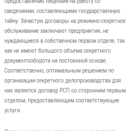
предоставления лицензии на работу со
Курган
Х
Курск
сведениями, составляющими государственную
Хабаровск
Л
тайну. Зачастую договоры на режимно-секретное
Ч
Липецк
обслуживание заключают предприятия, не
Чебоксары
М
нуждающиеся в собственном первом отделе, так
Челябинск
Магнитогорск
Череповец
как не имеют большого объема секретного
Махачкала
Чита
документооборота на постоянной основе.
Мурманск
Я
Соответственно, оптимальным решением по
Н
Ярославль
организации секретного делопроизводства для
Набережные Челны
Нижний Новгород
них является договор РСП со сторонним первым
Нижний Тагил
отделом, предоставляющим соответствующие
Новокузнецк
Новосибирск
услуги.