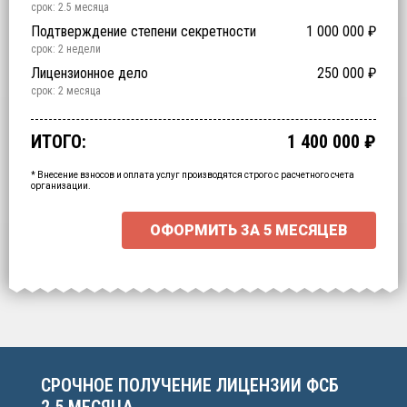
срок: 2.5 месяца
Подтверждение степени секретности
1 000 000
₽
срок: 2 недели
Обучение
Специальная экспертиза
Лицензионное дело
200 000
250 000
60 000
₽
₽
₽
срок: 2 недели
срок: 2 недели
срок: 2 месяца
Срочное получение
700 000
₽
ИТОГО:
1 400 000
₽
Промежуточный итог:
15000
₽
Ваша персональна скидка
-
15000
₽
* Внесение взносов и оплата услуг производятся строго с расчетного счета
организации.
ОФОРМИТЬ ЗА
5 МЕСЯЦЕВ
СРОЧНОЕ ПОЛУЧЕНИЕ ЛИЦЕНЗИИ ФСБ