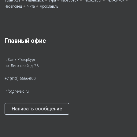
Улан-Удэ
Ульяновск
Уфа
Хабаровск
Чебоксары
Челябинск
•
•
Череповец
Чита
Ярославль
Главный офис
г. Санкт-Петербург
пр. Лиговский, д. 73
+7 (812) 6666-800
info@neva-c.ru
Написать сообщение