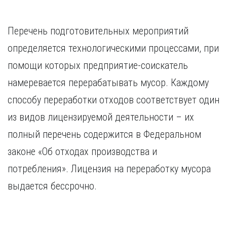
Курган
Х
Курск
Хабаровск
Перечень подготовительных мероприятий
Л
Ч
определяется технологическими процессами, при
Липецк
Чебоксары
помощи которых предприятие-соискатель
М
Челябинск
намеревается перерабатывать мусор. Каждому
Магнитогорск
Череповец
Махачкала
Чита
способу переработки отходов соответствует один
Мурманск
Я
из видов лицензируемой деятельности – их
Н
Ярославль
полный перечень содержится в Федеральном
Набережные Челны
законе «Об отходах производства и
Нижний Новгород
Нижний Тагил
потребления». Лицензия на переработку мусора
Новокузнецк
выдается бессрочно.
Новосибирск