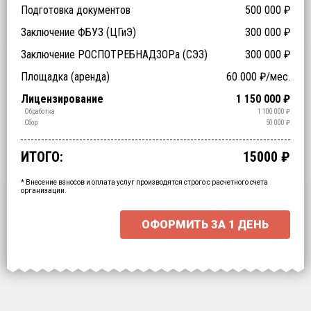
Подготовка документов
500 000
₽
Заключение ФБУЗ (ЦГиЭ)
300 000
₽
Заключение РОСПОТРЕБНАДЗОРа (СЭЗ)
300 000
₽
Технические специалисты (обучение)
Отходы > 200
Спецтехника (аренда)
Оборудование (аренда)
Площадка (аренда)
60 000
₽/мес.
₽
₽
₽
₽
Срочное получение
1-4 классы отходов
Лицензирование
1 150 000
₽
₽
₽
Транспортирование
Обработка
1 100 000
₽
₽
Утилизация
Обезвреживание
Размещение
Сбор
50 000
₽
₽
₽
₽
ИТОГО:
15000
₽
Промежуточный итог:
15000
₽
Ваша персональна скидка
-
15000
₽
* Внесение взносов и оплата услуг производятся строго с расчетного счета
организации.
ОФОРМИТЬ ЗА
1 ДЕНЬ
Выберите интересующие вас пункты