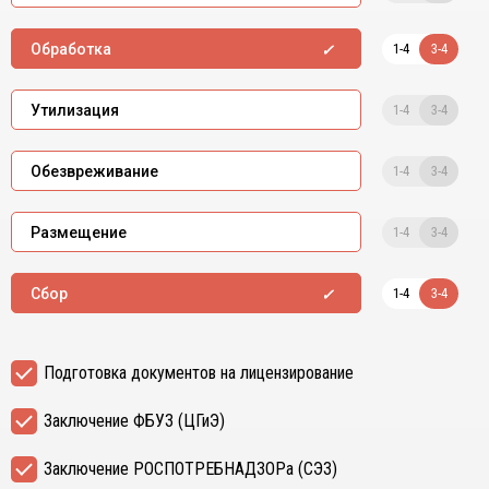
1-4
3-4
Обработка
1-4
3-4
Утилизация
1-4
3-4
Обезвреживание
1-4
3-4
Размещение
1-4
3-4
Сбор
Подготовка документов на лицензирование
Заключение ФБУЗ (ЦГиЭ)
Заключение РОСПОТРЕБНАДЗОРа (СЭЗ)