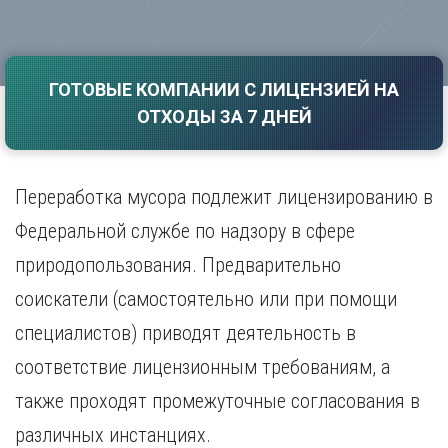
Саратов
Волгоград
Севастополь
Воронеж
Симферополь
Е
ГОТОВЫЕ КОМПАНИИ С ЛИЦЕНЗИЕЙ НА
Смоленск
Екатеринбург
Сочи
ОТХОДЫ ЗА 7 ДНЕЙ
Ставрополь
И
Т
Иваново
Переработка мусора подлежит лицензированию в
Ижевск
Тамбов
Иркутск
Тверь
Федеральной службе по надзору в сфере
Тольятти
К
природопользования. Предварительно
Томск
Казань
соискатели (самостоятельно или при помощи
Тула
Калининград
Тюмень
специалистов) приводят деятельность в
Калуга
У
Кемерово
соответствие лицензионным требованиям, а
Киров
Улан-Удэ
также проходят промежуточные согласования в
Краснодар
Ульяновск
различных инстанциях.
Красноярск
Уфа