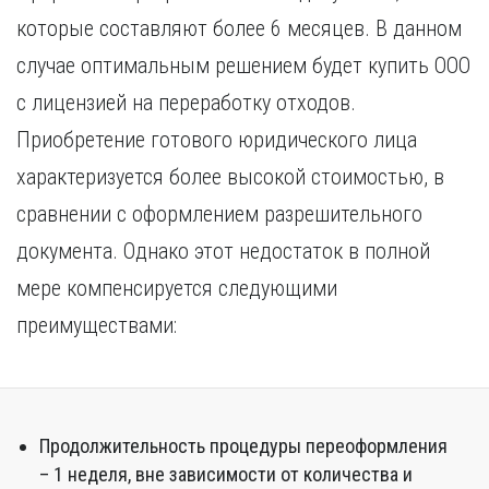
Курган
Х
которые составляют более 6 месяцев. В данном
Курск
Хабаровск
случае оптимальным решением будет купить ООО
Л
Ч
с лицензией на переработку отходов.
Липецк
Чебоксары
Приобретение готового юридического лица
М
Челябинск
характеризуется более высокой стоимостью, в
Магнитогорск
Череповец
Махачкала
Чита
сравнении с оформлением разрешительного
Мурманск
Я
документа. Однако этот недостаток в полной
Н
Ярославль
мере компенсируется следующими
Набережные Челны
преимуществами:
Нижний Новгород
Нижний Тагил
Новокузнецк
Новосибирск
Продолжительность процедуры переоформления
– 1 неделя, вне зависимости от количества и