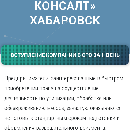
КОНСАЛТ»
Саратов
Волгоград
Севастополь
Воронеж
ХАБАРОВСК
Симферополь
Е
Смоленск
Екатеринбург
Сочи
Ставрополь
И
Т
Иваново
ВСТУПЛЕНИЕ КОМПАНИИ В СРО ЗА 1 ДЕНЬ
Ижевск
Тамбов
Иркутск
Тверь
Тольятти
К
Предприниматели, заинтересованные в быстром
Томск
Казань
Тула
приобретении права на осуществление
Калининград
Тюмень
деятельности по утилизации, обработке или
Калуга
У
Кемерово
обезвреживанию мусора, зачастую оказываются
Киров
Улан-Удэ
не готовы к стандартным срокам подготовки и
Краснодар
Ульяновск
Красноярск
Уфа
оформления разрешительного документа,