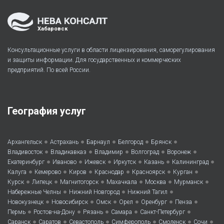
Хабаровск
Консультационные услуги в области лицензирования, саморегулирования
и защиты информации. Для государственных и коммерческих
предприятий. По всей России.
География услуг
•
•
•
•
•
Архангельск
Астрахань
Барнаул
Белгород
Брянск
•
•
•
•
•
Владивосток
Владикавказ
Владимир
Волгоград
Воронеж
•
•
•
•
•
•
Екатеринбург
Иваново
Ижевск
Иркутск
Казань
Калининград
•
•
•
•
•
•
Калуга
Кемерово
Киров
Краснодар
Красноярск
Курган
•
•
•
•
•
•
Курск
Липецк
Магнитогорск
Махачкала
Москва
Мурманск
•
•
•
Набережные Челны
Нижний Новгород
Нижний Тагил
•
•
•
•
•
•
Новокузнецк
Новосибирск
Омск
Орел
Оренбург
Пенза
•
•
•
•
•
Пермь
Ростов-на-Дону
Рязань
Самара
Санкт-Петербург
•
•
•
•
•
•
Саранск
Саратов
Севастополь
Симферополь
Смоленск
Сочи