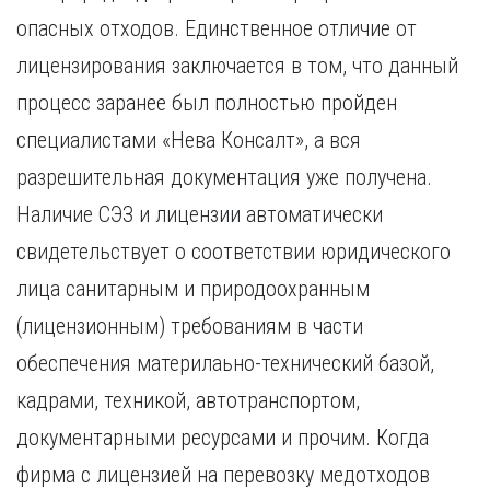
Курган
Х
опасных отходов. Единственное отличие от
Курск
Хабаровск
лицензирования заключается в том, что данный
Л
Ч
процесс заранее был полностью пройден
Липецк
Чебоксары
специалистами «Нева Консалт», а вся
М
Челябинск
разрешительная документация уже получена.
Магнитогорск
Череповец
Махачкала
Чита
Наличие СЭЗ и лицензии автоматически
Мурманск
Я
свидетельствует о соответствии юридического
Н
Ярославль
лица санитарным и природоохранным
Набережные Челны
(лицензионным) требованиям в части
Нижний Новгород
Нижний Тагил
обеспечения материлаьно-технический базой,
Новокузнецк
кадрами, техникой, автотранспортом,
Новосибирск
документарными ресурсами и прочим. Когда
фирма с лицензией на перевозку медотходов