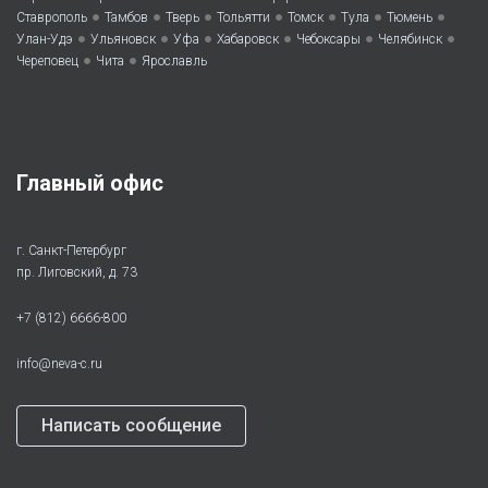
•
•
•
•
•
•
•
Ставрополь
Тамбов
Тверь
Тольятти
Томск
Тула
Тюмень
•
•
•
•
•
•
Улан-Удэ
Ульяновск
Уфа
Хабаровск
Чебоксары
Челябинск
•
•
Череповец
Чита
Ярославль
Главный офис
г. Санкт-Петербург
пр. Лиговский, д. 73
+7 (812) 6666-800
info@neva-c.ru
Написать сообщение