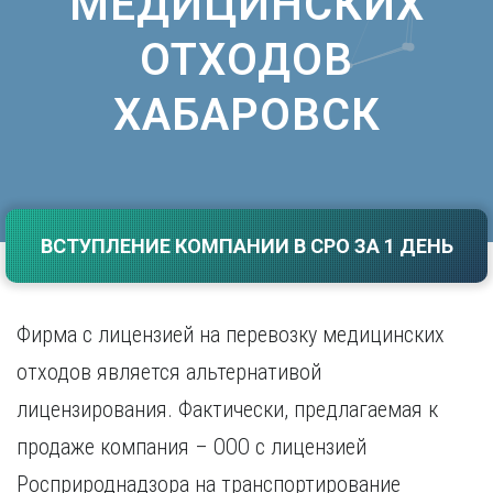
МЕДИЦИНСКИХ
Саратов
Волгоград
ОТХОДОВ
Севастополь
Воронеж
Симферополь
Е
Смоленск
ХАБАРОВСК
Екатеринбург
Сочи
Ставрополь
И
Т
Иваново
Ижевск
Тамбов
ВСТУПЛЕНИЕ КОМПАНИИ В СРО ЗА 1 ДЕНЬ
Иркутск
Тверь
Тольятти
К
Томск
Казань
Тула
Фирма с лицензией на перевозку медицинских
Калининград
Тюмень
отходов является альтернативой
Калуга
У
Кемерово
лицензирования. Фактически, предлагаемая к
Киров
Улан-Удэ
продаже компания – ООО с лицензией
Краснодар
Ульяновск
Красноярск
Уфа
Росприроднадзора на транспортирование