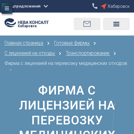
Спецпредложения
Хабаровск
Сбросить
Хабаровск
О
Москва
Санкт-Петербург
Омск
Главная страница
Готовые фирмы
Орел
А
Оренбург
С лицензией на отходы
Транспортирование
Архангельск
П
Фирма с лицензией на перевозку медицинских отходов
Астрахань
Пенза
Б
Пермь
Барнаул
ФИРМА С
Р
Белгород
Ростов-на-Дону
Брянск
ЛИЦЕНЗИЕЙ НА
Рязань
В
С
ПЕРЕВОЗКУ
Владивосток
Самара
Владикавказ
Саранск
Владимир