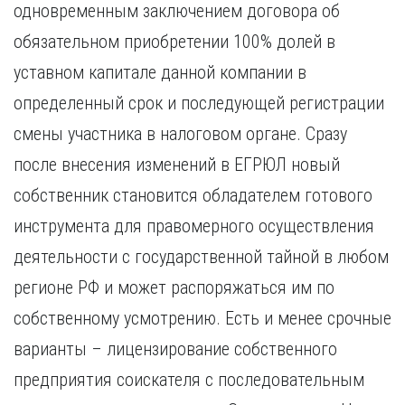
одновременным заключением договора об
Курган
Х
Курск
обязательном приобретении 100% долей в
Хабаровск
Л
уставном капитале данной компании в
Ч
Липецк
определенный срок и последующей регистрации
Чебоксары
М
Челябинск
смены участника в налоговом органе. Сразу
Магнитогорск
Череповец
после внесения изменений в ЕГРЮЛ новый
Махачкала
Чита
Мурманск
собственник становится обладателем готового
Я
Н
инструмента для правомерного осуществления
Ярославль
Набережные Челны
деятельности с государственной тайной в любом
Нижний Новгород
регионе РФ и может распоряжаться им по
Нижний Тагил
Новокузнецк
собственному усмотрению. Есть и менее срочные
Новосибирск
варианты – лицензирование собственного
предприятия соискателя с последовательным